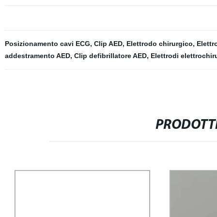
Posizionamento cavi ECG
,
Clip AED
,
Elettrodo chirurgico
,
Elett
addestramento AED
,
Clip defibrillatore AED
,
Elettrodi elettrochir
PRODOTTI