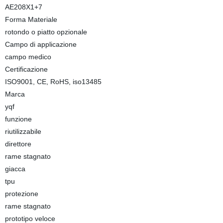
AE208X1+7
Forma Materiale
rotondo o piatto opzionale
Campo di applicazione
campo medico
Certificazione
ISO9001, CE, RoHS, iso13485
Marca
yqf
funzione
riutilizzabile
direttore
rame stagnato
giacca
tpu
protezione
rame stagnato
prototipo veloce