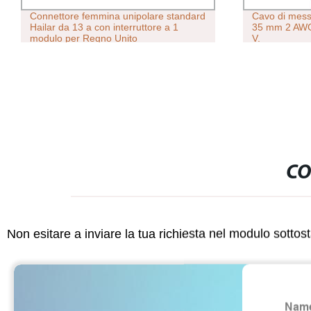
rd
Cavo di messa a terra giallo/verde da
Confezio
35 mm 2 AWG H07V-U H07V-R 450/750
rotolo di
V.
impermea
Etichett
CO
Non esitare a inviare la tua richiesta nel modulo sotto