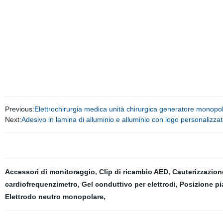
Previous:
Elettrochirurgia medica unità chirurgica generatore monopol
Next:
Adesivo in lamina di alluminio e alluminio con logo personalizza
Accessori di monitoraggio
,
Clip di ricambio AED
,
Cauterizzazion
cardiofrequenzimetro
,
Gel conduttivo per elettrodi
,
Posizione pia
Elettrodo neutro monopolare
,