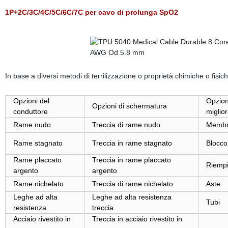
1P+2C/3C/4C/5C/6C/7C per cavo di prolunga SpO2
In base a diversi metodi di terrilizzazione o proprietà chimiche o fisic
Opzioni del
Opzion
Opzioni di schermatura
conduttore
miglio
Rame nudo
Treccia di rame nudo
Membri
Rame stagnato
Treccia in rame stagnato
Blocco
Rame placcato
Treccia in rame placcato
Riempit
argento
argento
Rame nichelato
Treccia di rame nichelato
Aste
Leghe ad alta
Leghe ad alta resistenza
Tubi
resistenza
treccia
Acciaio rivestito in
Treccia in acciaio rivestito in