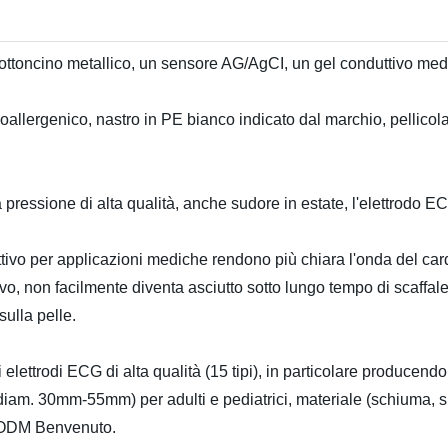
ttoncino metallico, un sensore AG/AgCI, un gel conduttivo med
allergenico, nastro in PE bianco indicato dal marchio, pellicol
a pressione di alta qualità, anche sudore in estate, l'elettrodo 
ttivo per applicazioni mediche rendono più chiara l'onda del c
vo, non facilmente diventa asciutto sotto lungo tempo di scaffale
sulla pelle.
lettrodi ECG di alta qualità (15 tipi), in particolare producendo
(diam. 30mm-55mm) per adulti e pediatrici, materiale (schiuma, s
 e ODM Benvenuto.