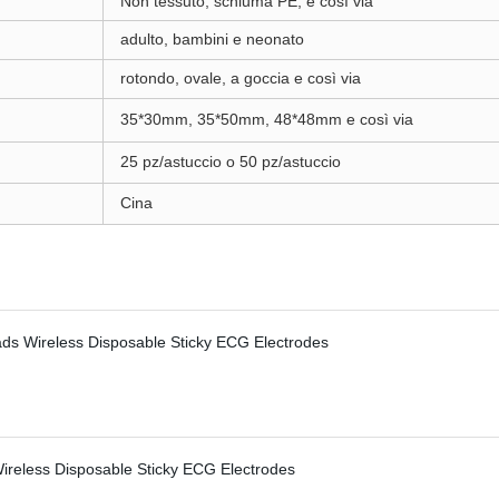
Non tessuto, schiuma PE, e così via
adulto, bambini e neonato
rotondo, ovale, a goccia e così via
35*30mm, 35*50mm, 48*48mm e così via
25 pz/astuccio o 50 pz/astuccio
Cina