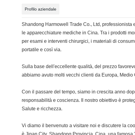
Profilo aziendale
Shandong Harmowell Trade Co., Ltd, professionista ed 
le apparecchiature mediche in Cina. Tra i prodotti monous
per esami e interventi chirurgici, i materiali di consum
portatile e così via.
Sulla base dell'eccellente qualità, del prezzo favore
abbiamo avuto molti vecchi clienti da Europa, Medio O
Con il passare del tempo, siamo in crescita anno dopo an
responsabilità e coscienza. Il nostro obiettivo è prot
Salute e ricchezza.
Vi diamo il benvenuto a visitare noi e discutere la coo
è Jinan City, Shandong Provincia, Cina, una famosa "C