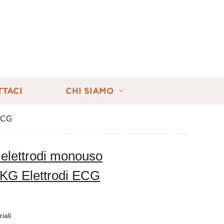
TTACI
CHI SIAMO
 ECG
i elettrodi monouso
EKG Elettrodi ECG
iali