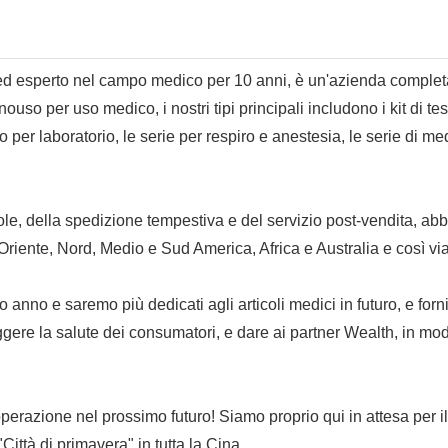
esperto nel campo medico per 10 anni, è un'azienda completa in 
o per uso medico, i nostri tipi principali includono i kit di test d
o per laboratorio, le serie per respiro e anestesia, le serie di med
vole, della spedizione tempestiva e del servizio post-vendita, ab
riente, Nord, Medio e Sud America, Africa e Australia e così via
no e saremo più dedicati agli articoli medici in futuro, e fornire a
eggere la salute dei consumatori, e dare ai partner Wealth, in m
perazione nel prossimo futuro! Siamo proprio qui in attesa per il v
ittà di primavera" in tutta la Cina.