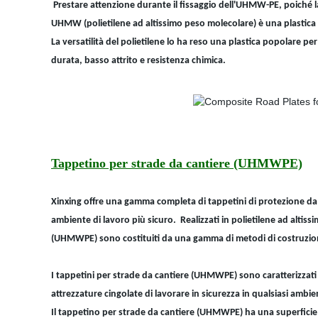
Prestare attenzione durante il fissaggio dell'UHMW-PE, poiché la
UHMW (polietilene ad altissimo peso molecolare) è una plastica 
La versatilità del polietilene lo ha reso una plastica popolare pe
durata, basso attrito e resistenza chimica.
Tappetino per strade da cantiere (UHMWPE)
Xinxing offre una gamma completa di tappetini di protezione da 
ambiente di lavoro più sicuro. Realizzati in polietilene ad altis
(UHMWPE) sono costituiti da una gamma di metodi di costruzione a
I tappetini per strade da cantiere (UHMWPE) sono caratterizzati d
attrezzature cingolate di lavorare in sicurezza in qualsiasi ambi
Il tappetino per strade da cantiere (UHMWPE) ha una superficie u