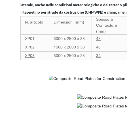
laterale, anche nelle condizioni meteorologiche o del terreno più d
Il tappetino per strade da costruzione (UHMWPE) è chimicamente in
Spessore
N. articolo
Dimensioni (mm)
Con texture
(mm)
XP01
3000 x 2500 x 38
48
XP02
4500 x 2000 x 38
48
XP03
3000 x 2500 x 25
34