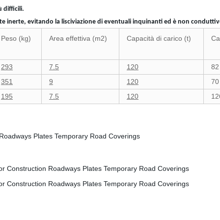
ifficili.
erte, evitando la lisciviazione di eventuali inquinanti ed è non conduttivo, 
Peso (kg)
Area effettiva (m2)
Capacità di carico (t)
Ca
293
7.5
120
82
351
9
120
70
195
7.5
120
12