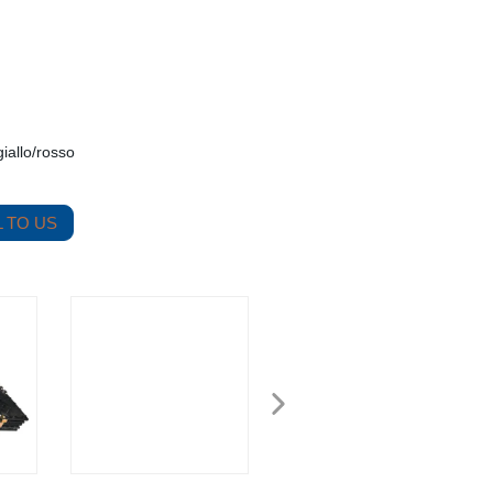
iallo/rosso
 TO US