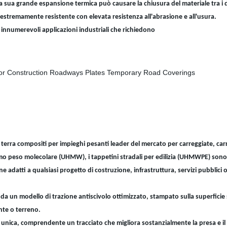
 sua grande espansione termica può causare la chiusura del materiale tra i di
estremamente resistente con elevata resistenza all'abrasione e all'usura.
r innumerevoli applicazioni industriali che richiedono
terra compositi per impieghi pesanti leader del mercato per carreggiate, ca
simo peso molecolare (UHMW), i tappetini stradali per edilizia (UHMWPE) sono re
datti a qualsiasi progetto di costruzione, infrastruttura, servizi pubblici o
a un modello di trazione antiscivolo ottimizzato, stampato sulla superficie s
ente o terreno.
nica, comprendente un tracciato che migliora sostanzialmente la presa e il m