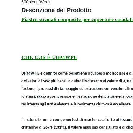
500piece/Week
Descrizione del Prodotto
Piastre stradali composite per coperture stradali
CHE COS'È UHMWPE
UHMW-PE è definito come polietilene il cui peso molecolare è d
dei valori di MW più bassi, e quindi livellavano al valore di 3,1
fusione, i processi di stampaggio ed estrusione convenzionali r
lo stampaggio a compressione, l'estrusione del pistone e la forg
resistenza agli urti è elevata e la resistenza chimica è eccellente.
Il materiale non si rompe nei test di resistenza all'urto utilizz
cristallino di 267°F (131°C). Il valore massimo consigliato è di circ