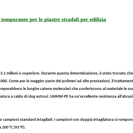
 temporanee per le piastre stradali per edilizia
i 3.1 milioni o superiore. Durante questa determinazione, è stato trovato c
00,000. Come per la maggior parte dei polimeri ad alte prestazioni, il trattame
omperebbero le lunghe catene molecolari che conferiscono al materiale le sue
iatura a caldo di slug estrusi. UHMW-PE ha un'eccellente resistenza all'abras
ando campioni standard intagliati; i campioni con doppia intagliatura si romp
a 200 °C (93 °F).