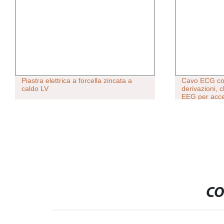
Piastra elettrica a forcella zincata a
Cavo ECG con 
caldo LV
derivazioni, c
EEG per acces
Schillé Bionet
CO