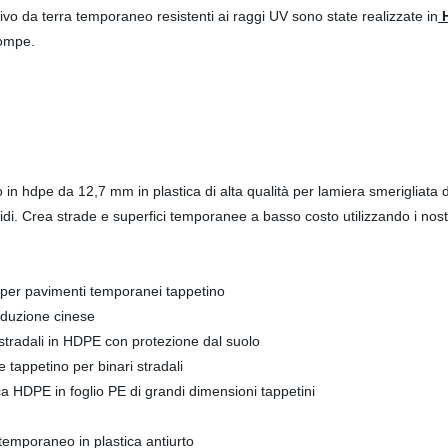
tivo da terra temporaneo resistenti ai raggi UV sono state realizzate in
rompe.
in hdpe da 12,7 mm in plastica di alta qualità per lamiera smerigliata di
di. Crea strade e superfici temporanee a basso costo utilizzando i nostri
i per pavimenti temporanei tappetino
roduzione cinese
 stradali in HDPE con protezione dal suolo
 tappetino per binari stradali
ica HDPE in foglio PE di grandi dimensioni tappetini
temporaneo in plastica antiurto