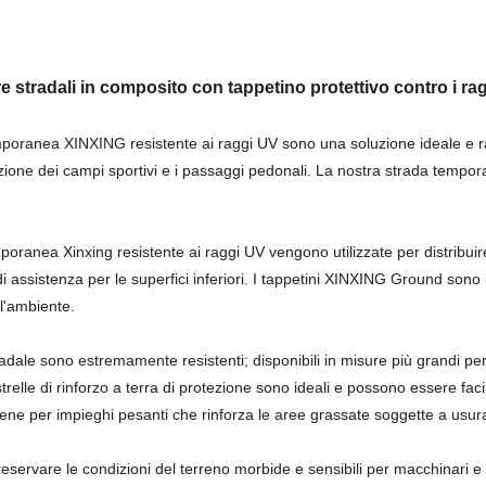
re stradali in composito con tappetino protettivo contro i ra
emporanea XINXING resistente ai raggi UV sono una soluzione ideale e 
tenzione dei campi sportivi e i passaggi pedonali. La nostra strada tempor
oranea Xinxing resistente ai raggi UV vengono utilizzate per distribuire 
di assistenza per le superfici inferiori. I tappetini XINXING Ground sono 
ll'ambiente.
stradale sono estremamente resistenti; disponibili in misure più grandi pe
elle di rinforzo a terra di protezione sono ideali e possono essere facil
tilene per impieghi pesanti che rinforza le aree grassate soggette a usu
ervare le condizioni del terreno morbide e sensibili per macchinari e veico