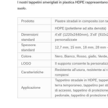
I nostri tappetini smerigliati in plastica HDPE rappresentano 
suolo.
Prodotto
Piastre stradali in composito con t
HDPE (polietilene ad alta densità)
Dimensioni
4'x8' (1220x2440mm), 3'x8' (910x
standard
personalizzate
Spessore
12,7 mm, 15 mm, 18 mm, 28 mm - è 
standard
Colore
Nero, Bianco, Rosso, giallo, Verde,
LOGO
Il supporto consente la personaliz
Resistente all'usura, resistente a
Caratteristiche
rompersi
Tappetino stradale in HDPE, tappet
terra temporaneo, tappetino per st
Applicazione
di accesso, tappetino di protezion
pedonale, tappetino di protezione 