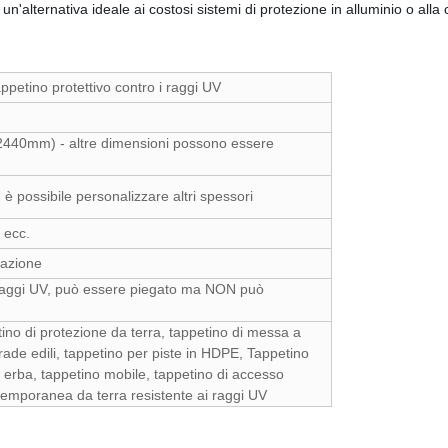
un'alternativa ideale ai costosi sistemi di protezione in alluminio o alla 
appetino protettivo contro i raggi UV
2440mm) - altre dimensioni possono essere
possibile personalizzare altri spessori
 ecc.
zazione
i raggi UV, può essere piegato ma NON può
ino di protezione da terra, tappetino di messa a
rade edili, tappetino per piste in HDPE, Tappetino
e erba, tappetino mobile, tappetino di accesso
temporanea da terra resistente ai raggi UV