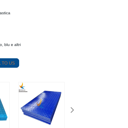
astica
, blu e altri
 TO US