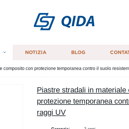
QIDA
I
NOTIZIA
BLOG
CONTA
ale composito con protezione temporanea contro il suolo resistent
Piastre stradali in material
protezione temporanea contro
raggi UV
Garanzia:
2 anni