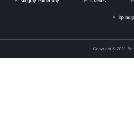
stingray leather tray
s series
hp indi
Copyright © 2021 Beij