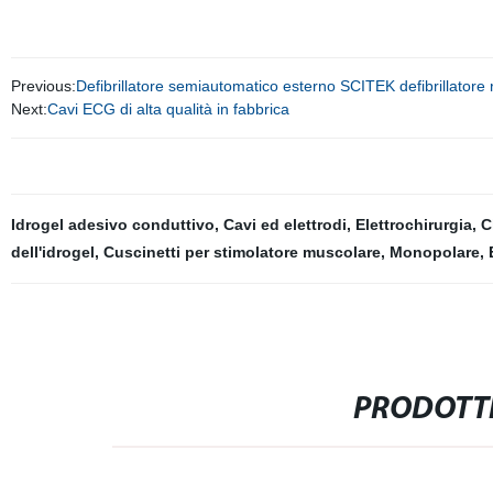
Previous:
Defibrillatore semiautomatico esterno SCITEK defibrillatore r
Next:
Cavi ECG di alta qualità in fabbrica
Idrogel adesivo conduttivo
,
Cavi ed elettrodi
,
Elettrochirurgia
,
C
dell'idrogel
,
Cuscinetti per stimolatore muscolare
,
Monopolare
,
PRODOTTI