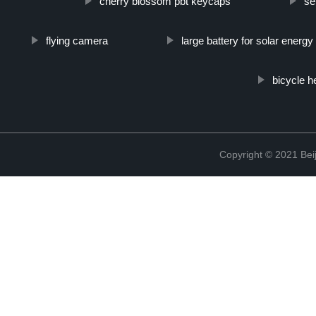
cherry blossom pbt keycaps
se
flying camera
large battery for solar energy
bicycle 
Copyright © 2021 Beij