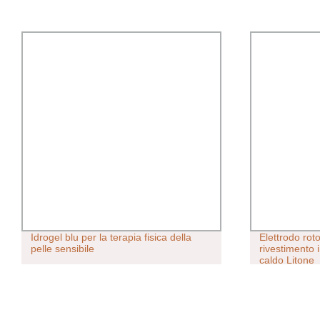
Elettrodo rotondo PEM-X1 con
5 Ton 150 
rivestimento in polvere per la vendita a
del convogl
caldo Litone