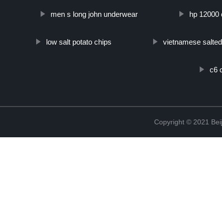
men s long john underwear
hp 12000 d
low salt potato chips
vietnamese salte
c6 c
Copyright © 2021 Beij