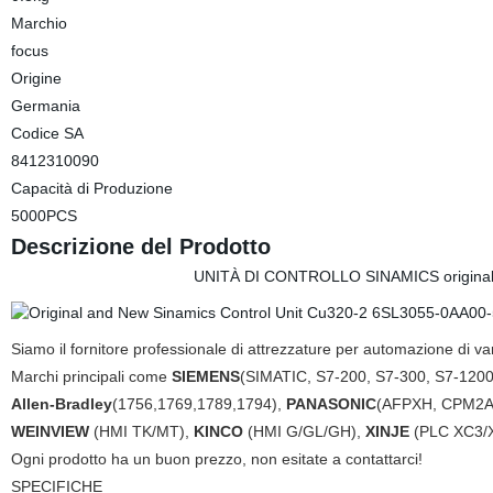
Marchio
focus
Origine
Germania
Codice SA
8412310090
Capacità di Produzione
5000PCS
Descrizione del Prodotto
UNITÀ DI CONTROLLO SINAMICS original
Siamo il fornitore professionale di attrezzature per automazione di v
Marchi principali come
SIEMENS
(SIMATIC, S7-200, S7-300, S7-120
Allen-Bradley
(1756,1769,1789,1794),
PANASONIC
(AFPXH, CPM2A
WEINVIEW
(HMI TK/MT),
KINCO
(HMI G/GL/GH),
XINJE
(PLC XC3/
Ogni prodotto ha un buon prezzo, non esitate a contattarci!
SPECIFICHE