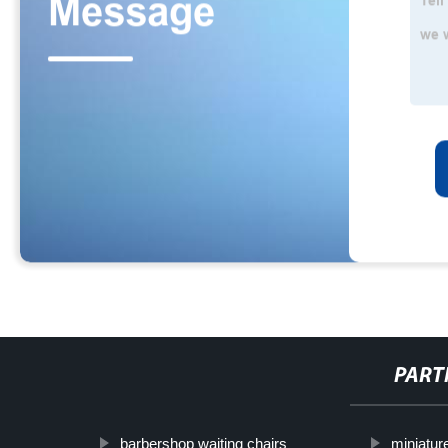
PART
barbershop waiting chairs
miniatur