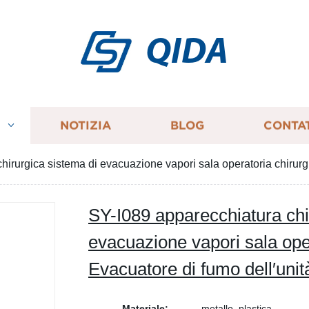
QIDA
I
NOTIZIA
BLOG
CONTA
hirurgica sistema di evacuazione vapori sala operatoria chirur
SY-I089 apparecchiatura chi
evacuazione vapori sala ope
Evacuatore di fumo dell′unit
Materiale:
metallo, plastica