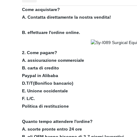
Come acquistare?
A.
Contatta direttamente la nostra vendita!
B. effettuare l'ordine online.
2. Come pagare?
A. assicurazione commerciale
B. carta di credito
Paypal in Alibaba
D.T/T(Bonifico bancario)
E. Unione occidentale
F. L/C.
Politica di restituzione
Quanto tempo attendere l'ordine?
A. scorte pronte entro 24 ore
B. gli OEM hanno bisogno di 2-7 giorni lavorativi