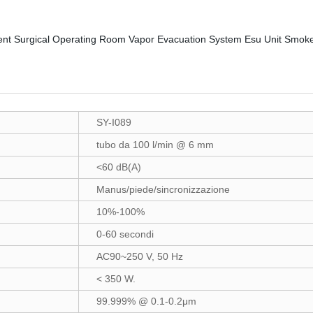
SY-I089
tubo da 100 l/min @ 6 mm
<60 dB(A)
Manus/piede/sincronizzazione
10%-100%
0-60 secondi
AC90~250 V, 50 Hz
< 350 W.
99.999% @ 0.1-0.2μm