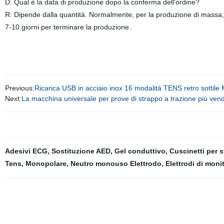
D: Qual è la data di produzione dopo la conferma dell'ordine?
R: Dipende dalla quantità. Normalmente, per la produzione di massa
7-10 giorni per terminare la produzione.
Previous:
Ricarica USB in acciaio inox 16 modalità TENS retro sotti
Next:
La macchina universale per prove di strappo a trazione più ven
Adesivi ECG
,
Sostituzione AED
,
Gel conduttivo
,
Cuscinetti per 
Tens
,
Monopolare
,
Neutro monouso Elettrodo
,
Elettrodi di mon