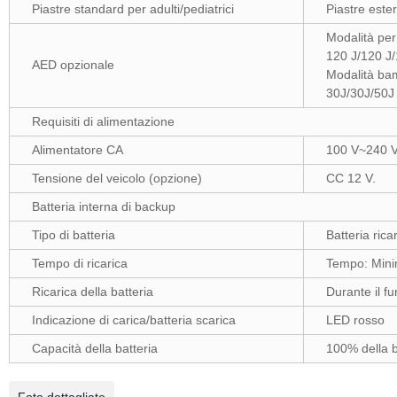
Piastre standard per adulti/pediatrici
Piastre ester
Modalità per
120 J/120 J/
AED opzionale
Modalità bam
30J/30J/50J
Requisiti di alimentazione
Alimentatore CA
100 V~240 V
Tensione del veicolo (opzione)
CC 12 V.
Batteria interna di backup
Tipo di batteria
Batteria ricari
Tempo di ricarica
Tempo: Minim
Ricarica della batteria
Durante il f
Indicazione di carica/batteria scarica
LED rosso
Capacità della batteria
100% della b