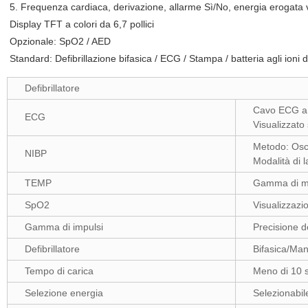
5. Frequenza cardiaca, derivazione, allarme Sì/No, energia erogata 
Display TFT a colori da 6,7 pollici
Opzionale: SpO2 / AED
Standard: Defibrillazione bifasica / ECG / Stampa / batteria agli ioni di 
Defibrillatore
Cavo ECG a 3
ECG
Visualizzato s
Metodo: Osci
NIBP
Modalità di 
TEMP
Gamma di mi
SpO2
Visualizzazi
Gamma di impulsi
Precisione d
Defibrillatore
Bifasica/Man
Tempo di carica
Meno di 10 
Selezione energia
Selezionabile