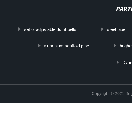
PART
set of adjustable dumbbells
steel pipe
aluminium scaffold pipe
hughes
Куп
Copyright © 2021 Beij