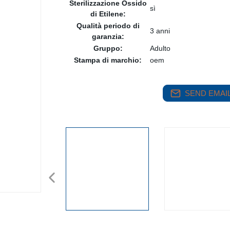
Sterilizzazione Ossido
sì
di Etilene:
Qualità periodo di
3 anni
garanzia:
Gruppo:
Adulto
Stampa di marchio:
oem
SEND EMAIL