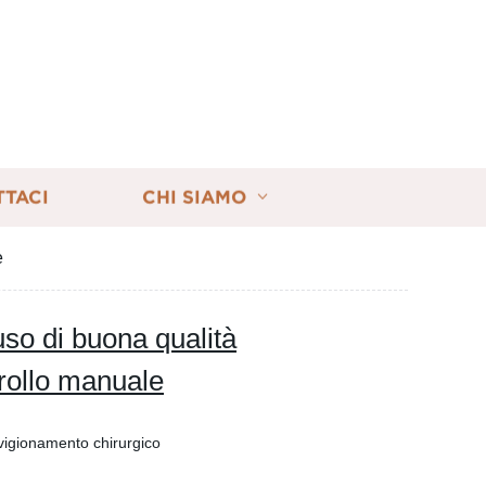
TTACI
CHI SIAMO
e
uso di buona qualità
trollo manuale
vvigionamento chirurgico