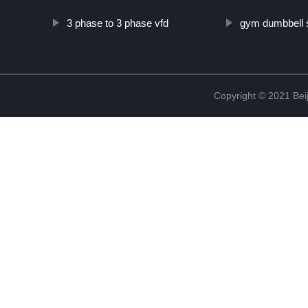
3 phase to 3 phase vfd
gym dumbbell 
Copyright © 2021 Beij