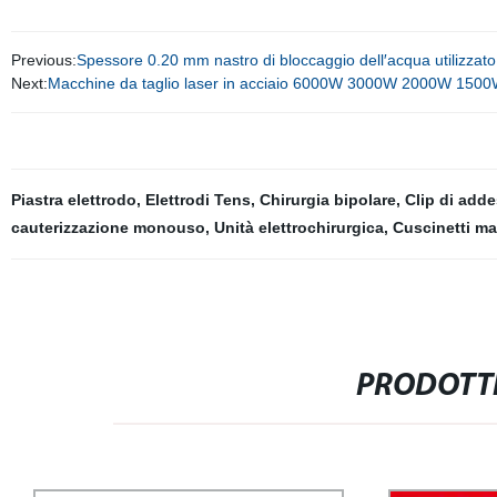
Previous:
Spessore 0.20 mm nastro di bloccaggio dell′acqua utilizzato p
Next:
Macchine da taglio laser in acciaio 6000W 3000W 2000W 1500W
Piastra elettrodo
,
Elettrodi Tens
,
Chirurgia bipolare
,
Clip di add
cauterizzazione monouso
,
Unità elettrochirurgica
,
Cuscinetti m
PRODOTTI