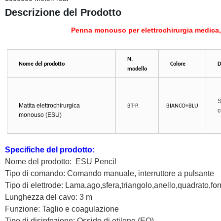
Descrizione del Prodotto
Penna monouso per elettrochirurgia medica, 
N.
Nome del prodotto
Colore
D
modello
S
Matita elettrochirurgica
BT-P.
BIANCO+BLU
c
monouso (ESU)
Specifiche del prodotto:
Nome del prodotto:
ESU Pencil
Tipo di comando: Comando manuale, interruttore a pulsante
Tipo di elettrode: Lama,ago,sfera,triangolo,anello,quadrato,f
Lunghezza del cavo: 3 m
Funzione: Taglio e coagulazione
Tipo di disinfezione: Ossido di etilene (EO)