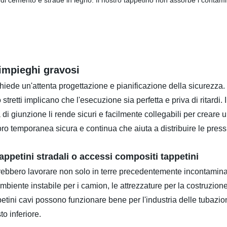
 di cemento e strade in legno. Il nostro tappetino non assorbe i contami
 impieghi gravosi
ichiede un'attenta progettazione e pianificazione della sicurezz
o stretti implicano che l'esecuzione sia perfetta e priva di ritardi
 di giunzione li rende sicuri e facilmente collegabili per creare 
oro temporanea sicura e continua che aiuta a distribuire le pressi
appetini stradali o accessi compositi tappetini
ovrebbero lavorare non solo in terre precedentemente incontamin
n ambiente instabile per i camion, le attrezzature per la costruzio
ppetini cavi possono funzionare bene per l'industria delle tubaz
o inferiore.