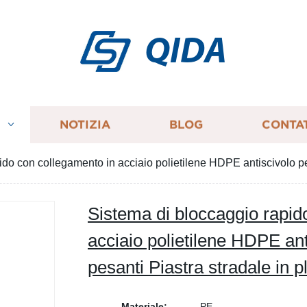
QIDA
I
NOTIZIA
BLOG
CONTA
do con collegamento in acciaio polietilene HDPE antiscivolo per
Sistema di bloccaggio rapid
acciaio polietilene HDPE ant
pesanti Piastra stradale in p
Materiale:
PE