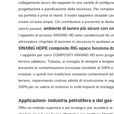
collegamento sicuro dei tappetini in una varietà di configura
progettazione e pianificazione della sicurezza. Per compiere 
sia perfetta e priva di ritardi. Il nostro tappetino stradale 
creare un'area ampia. Ciò contribuisce a prevenire la destab
ambiente di lavoro più sicuro con un
carichi pesanti.
I tappetini di accesso XINXING HD sono caratterizzati da un 
attrezzature cingolate di lavorare in sicurezza in qualsiasi 
XINXING HDPE composito RIG opaco funziona dov
I tappetini per carro COMPOSITI XINXING HD sono progettati 
terreno sabbioso. Tuttavia, si consiglia di riempire e levigare
prevenire la contaminazione incrociata riciclabile al 100%
invasive, e quindi non trasferisce sostanze contaminanti ad 
terreno, risparmiando costose attività di ricostruzione in se
100% per un valore di rimborso in molti impianti di riciclaggi
Applicazioni- industria petrolifera e del gas 
Offre un metodo superiore e più ecologico per accedere ai si