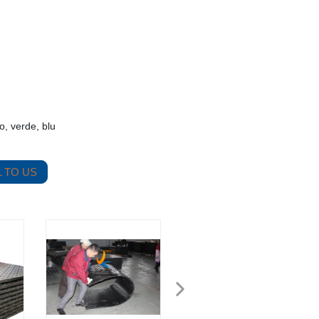
o, verde, blu
 TO US