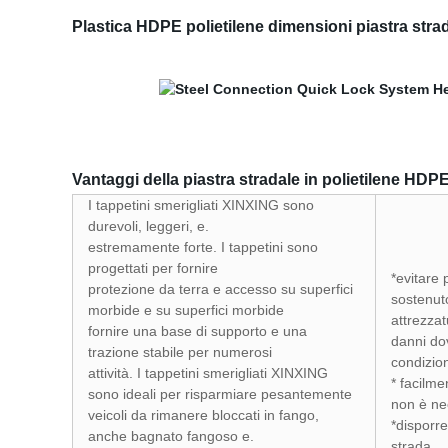
Plastica HDPE polietilene dimensioni piastra strad
Vantaggi della piastra stradale in polietilene HDPE
I tappetini smerigliati XINXING sono
durevoli, leggeri, e.
estremamente forte. I tappetini sono
progettati per fornire
*evitare 
protezione da terra e accesso su superfici
sostenuto
morbide e su superfici morbide
attrezza
fornire una base di supporto e una
danni dov
trazione stabile per numerosi
condizion
attività. I tappetini smerigliati XINXING
* facilm
sono ideali per risparmiare pesantemente
non è nec
veicoli da rimanere bloccati in fango,
*disporre
anche bagnato fangoso e.
strada