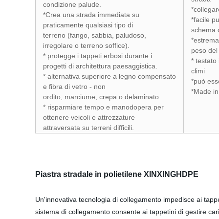
condizione palude.
*collega
*Crea una strada immediata su
*facile p
praticamente qualsiasi tipo di
schema d
terreno (fango, sabbia, paludoso,
*estrema
irregolare o terreno soffice).
peso del 
* protegge i tappeti erbosi durante i
* testato
progetti di architettura paesaggistica.
climi
* alternativa superiore a legno compensato
*può esse
e fibra di vetro - non
*Made in 
ordito, marciume, crepa o delaminato.
* risparmiare tempo e manodopera per
ottenere veicoli e attrezzature
attraversata su terreni difficili.
Piastra stradale in polietilene XINXINGHDPE
Un'innovativa tecnologia di collegamento impedisce ai tappeti
sistema di collegamento consente ai tappetini di gestire cari