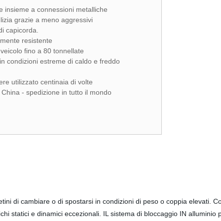
re insieme a connessioni metalliche
ulizia grazie a meno aggressivi
i capicorda.
mente resistente
veicolo fino a 80 tonnellate
 in condizioni estreme di caldo e freddo
re utilizzato centinaia di volte
China - spedizione in tutto il mondo
ni di cambiare o di spostarsi in condizioni di peso o coppia elevati. Col
chi statici e dinamici eccezionali. IL sistema di bloccaggio IN alluminio