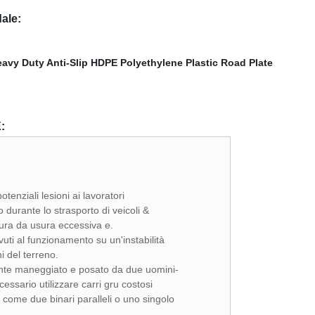
ale:
:
potenziali lesioni ai lavoratori
 durante lo strasporto di veicoli &
tura da usura eccessiva e.
uti al funzionamento su un'instabilità
i del terreno.
ente maneggiato e posato da due uomini-
essario utilizzare carri gru costosi
 come due binari paralleli o uno singolo