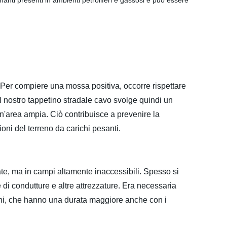
nanti presenti in ambienti petroliferi e gassosi e può essere
a. Per compiere una mossa positiva, occorre rispettare
. Il nostro tappetino stradale cavo svolge quindi un
un'area ampia. Ciò contribuisce a prevenire la
oni del terreno da carichi pesanti.
ate, ma in campi altamente inaccessibili. Spesso si
ne di condutture e altre attrezzature. Era necessaria
ioni, che hanno una durata maggiore anche con i