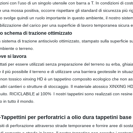
zioni con l'uso di un singolo utensile con barra a T.
In condizioni di cos
una mossa positiva, occorre rispettare gli standard di sicurezza più rigo
cavo svolge quindi un ruolo importante in questo ambiente, il nostro sistem
ilizzazione del carico per una superficie di lavoro temporanea sicura e 
o schema di trazione ottimizzato
sistema di trazione antiscivolo ottimizzato, stampato sulla superficie su
ambiente o terreno.
e si lavora
per essere utilizzati senza preparazione del terreno su erba, ghiaia, 
 il più possibile il terreno e di utilizzare una barriera geotessile in situ
 e non tossico xinxing HD è un tappetino composito ecologico che non a
altri cantieri o strutture di stoccaggio. Il materiale atossico XINXING 
guito. RICICLABILE al 100% I nostri tappetini sono realizzati con resine 
o in tutto il mondo.
-Tappettini per perforatrici a olio dura tappetini base
ti di perforazione attraverso strade temporanee e fornire aree di sosta 