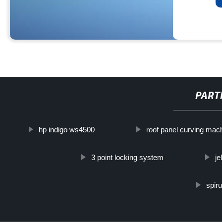
PART
hp indigo ws4500
roof panel curving mac
3 point locking system
je
spir