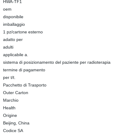
HWA-TF1
oem
disponibile
imballaggio
1 pz/cartone esterno
adatto per
adulti
applicabile a.
sistema di posizionamento del paziente per radioterapia
termine di pagamento
per t/t.
Pacchetto di Trasporto
Outer Carton
Marchio
Health
Origine
Beijing, China
Codice SA