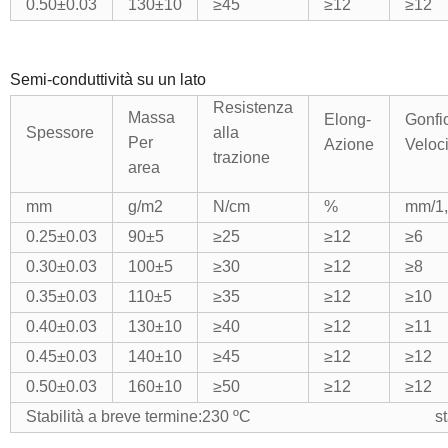
0.50
±
0.03
130
±
10
≥
45
≥
12
≥
12
Semi-conduttività su un lato
Resistenza
Massa
Elong-
Gonfi
Spessore
alla
Per
Azione
Veloci
trazione
area
mm
g/m2
N/cm
%
mm/1
0.25
±
0.03
90
±
5
≥
25
≥
12
≥
6
0.30
±
0.03
100
±
5
≥
30
≥
12
≥
8
0.35
±
0.03
110
±
5
≥
35
≥
12
≥
10
0.40
±
0.03
130
±
10
≥
40
≥
12
≥
11
0.45
±
0.03
140
±
10
≥
45
≥
12
≥
12
0.50
±
0.03
160
±
10
≥
50
≥
12
≥
12
Stabilità a breve termine:230
ºC
stabilità a lun