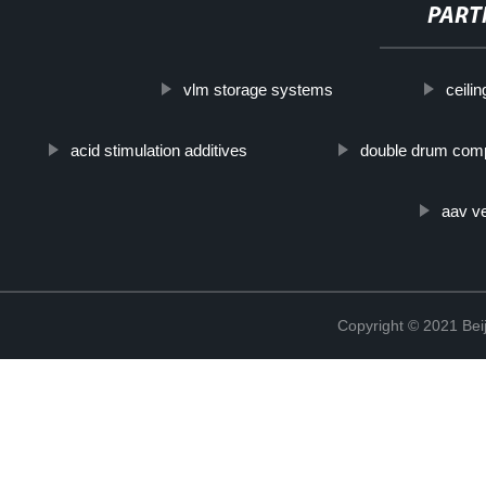
PART
vlm storage systems
ceilin
acid stimulation additives
double drum comp
aav v
Copyright © 2021 Beij