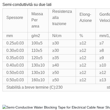
Semi
-conduttività su due lati
Resistenza
Massa
Elong-
Gonfi
Spessore
alla
Per
Azione
Veloci
trazione
area
mm
g/m2
N/cm
%
mm/1
0.25
±
0.03
100
±
5
≥
30
≥
12
≥
7
0.30
±
0.03
110
±
5
≥
30
≥
12
≥
8
0.35
±
0.03
120
±
5
≥
35
≥
12
≥
9
0.40
±
0.03
130
±
10
≥
40
≥
12
≥
10
0.50
±
0.03
130
±
10
≥
50
≥
12
≥
12
0.50
±
0.03
160
±
10
≥
50
≥
12
≥
13
Stabilità a breve termine (C):230 stabilità 