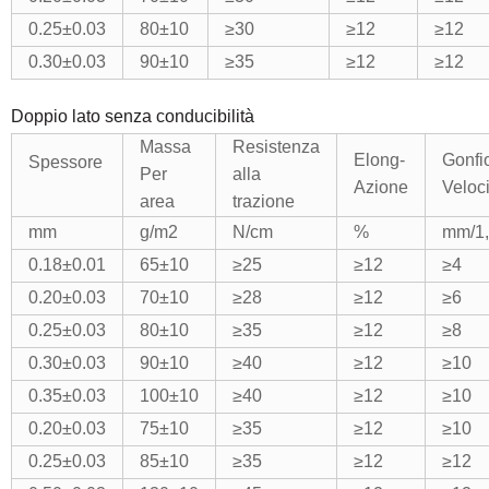
0.25
±
0.03
80
±
10
≥
30
≥
12
≥
12
0.30
±
0.03
90
±
10
≥
35
≥
12
≥
12
Doppio lato senza conducibilità
Massa
Resistenza
Elong-
Gonfi
Spessore
Per
alla
Azione
Veloci
area
trazione
mm
g/m2
N/cm
%
mm/1
0.18
±
0.01
65
±
10
≥
25
≥
12
≥
4
0.20
±
0.03
70
±
10
≥
28
≥
12
≥
6
0.25
±
0.03
80
±
10
≥
35
≥
12
≥
8
0.30
±
0.03
90
±
10
≥
40
≥
12
≥
10
0.35
±
0.03
100
±
10
≥
40
≥
12
≥
10
0.20
±
0.03
75
±
10
≥
35
≥
12
≥
10
0.25
±
0.03
85
±
10
≥
35
≥
12
≥
12