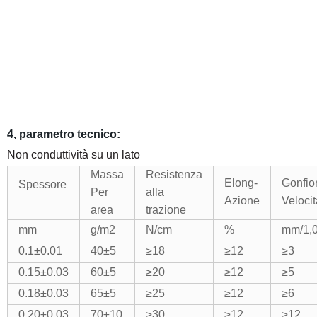
4,
parametro tecnico:
Non conduttività su un lato
Massa
Resistenza
Elong-
Gonfio
Spessore
Per
alla
Azione
Velocit
area
trazione
mm
g/m2
N/cm
%
mm/1,
0.1
±
0.01
40
±
5
≥
18
≥
12
≥
3
0.15
±
0.03
60
±
5
≥
20
≥
12
≥
5
0.18
±
0.03
65
±
5
≥
25
≥
12
≥
6
0.20
±
0.03
70
±
10
≥
30
≥
12
≥
12