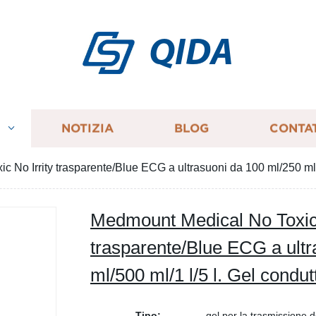
QIDA
I
NOTIZIA
BLOG
CONTA
 No Irrity trasparente/Blue ECG a ultrasuoni da 100 ml/250 ml/5
Medmount Medical No Toxic 
trasparente/Blue ECG a ultr
ml/500 ml/1 l/5 l. Gel condut
Tipo:
gel per la trasmissione d