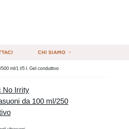
TTACI
CHI SIAMO
00 ml/1 l/5 l. Gel conduttivo
No Irrity
asuoni da 100 ml/250
tivo
egli ultrasuoni