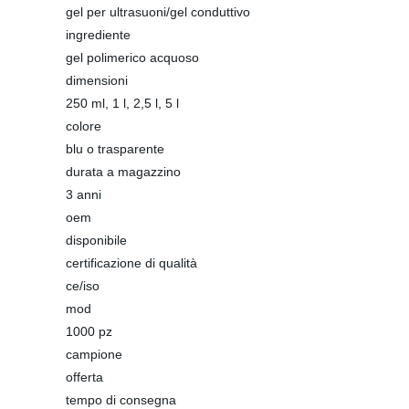
gel per ultrasuoni/gel conduttivo
ingrediente
gel polimerico acquoso
dimensioni
250 ml, 1 l, 2,5 l, 5 l
colore
blu o trasparente
durata a magazzino
3 anni
oem
disponibile
certificazione di qualità
ce/iso
mod
1000 pz
campione
offerta
tempo di consegna