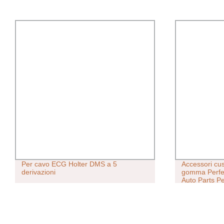
Accessori cuscinetti per sospensioni in
Purezza 99% 
gomma Perfectrail 2202030-P00 Car
120068-37-3
Auto Parts Per la Grande Muraglia
sicuro
Haval H6