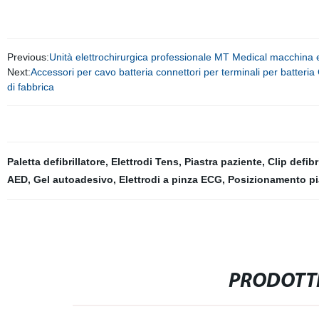
Previous:
Unità elettrochirurgica professionale MT Medical macchina e
Next:
Accessori per cavo batteria connettori per terminali per batteri
di fabbrica
Paletta defibrillatore
,
Elettrodi Tens
,
Piastra paziente
,
Clip defibr
AED
,
Gel autoadesivo
,
Elettrodi a pinza ECG
,
Posizionamento pi
PRODOTTI