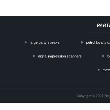
PART
large party speaker
petrol loyalty 
digital impression scanners
b
meta
Copyright © 2021 Beij