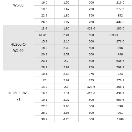
16.6
1.56
600
216.5
WJ-50
19.5
1.67
750
277.5
22.7
1.85
750
352
26.5
1.97
750
432.8
11.4
1.86
428.6
180.5
13.36
2.01
500
229.01
15.2
2.15
500
276.6
HL260-C-
18.2
2.33
600
366
WJ-60
20.8
2.51
600
446
24.1
2.7
600
546.6
28.2
2.92
750
709.2
10.4
2.48
375
224
12
2.67
375
276.1
14.2
2.9
428.6
358.1
HL260 C-WJ-
16.3
3.11
428.6
436.7
71
19.1
3.37
500
559.6
22.3
3.64
500
698
26.2
3.95
600
901
30.2
4.23
600
1106