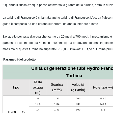
2.quando il flusso d'acqua passa attraverso la girante della turbina, entra in dire
La turbina di Francesco è chiamata anche turbina di Francesco. L'acqua fluisce ne
guida è composta da una corona superiore, un anello inferiore e lame.
3.e' adatto per teste d'acqua che vanno da 20 metri a 700 metri. Il meccanismo è s
gamma di teste medie (da 50 metri a 400 metri). La produzione di una singola macc
massima di questa turbina ha superato i 700,000 kilowatt. È il tipo di turbina più ut
Parametri del prodotto:
Unità di generazione tubi Hydro Franc
Turbina
Testa
Scarica
Velocità
Tipo
acqua
Potenza(kw)
(m³/s)
(giri/min)
(m)
11
1.27
500
118.9
12.3
1.34
600
141.1
14
1.43
600
171
HL260 C-