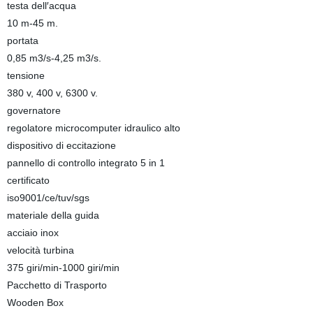
testa dell′acqua
10 m-45 m.
portata
0,85 m3/s-4,25 m3/s.
tensione
380 v, 400 v, 6300 v.
governatore
regolatore microcomputer idraulico alto
dispositivo di eccitazione
pannello di controllo integrato 5 in 1
certificato
iso9001/ce/tuv/sgs
materiale della guida
acciaio inox
velocità turbina
375 giri/min-1000 giri/min
Pacchetto di Trasporto
Wooden Box