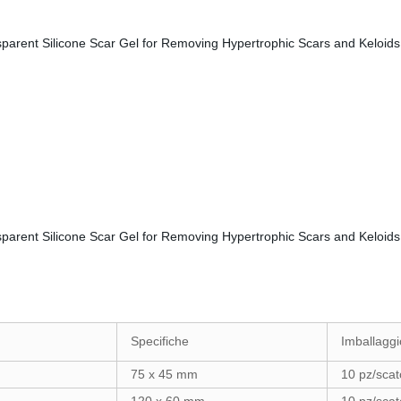
Specifiche
Imballaggi
75 x 45 mm
10 pz/scat