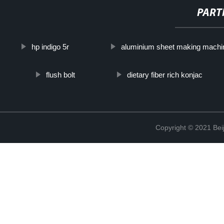
PART
hp indigo 5r
aluminium sheet making machi
flush bolt
dietary fiber rich konjac
Copyright © 2021 Beij