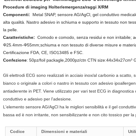
Procedure di imaging Holter/emergenza/raggi X/RM
Componenti:
Metal SNAP, sensore AG/AgCl, gel conduttivo medicale 
alta qualità. Nastro adesivo in schiuma e supporto in tessuto non tess
la pelle.
Caratteristiche:
Comodo e comodo, senza residui e non irritabile; ad
Φ25.4mm-Φ55mm;schiuma e non tessuto di diverse misure e materiali
Certificazione FDA, CE, ISO13485 e FSC.
Confezione
: 50pz/foil packagle,2000pz/ctn CTN size:44x34x27cm³ G
Gli elettrodi ECG sono realizzati in acciaio inox/al carbonio a scat
bianco o originale a colori o nastro in tessuto con adesivo ipoallerge
antiaderente in PET. Viene utilizzato per vari test ECG in diagnostic
conduttivo e adesivo per l'adesione.
L'elemento sensore AG/AgCl ha le migliori sensibilità e il gel condutt
bassa ed è non irritante, non sensibilizzante e non cito tossico per la 
Codice
Dimensioni e materiali
Uti