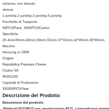
schiuma, non tessuto
striscia
1 pz/strip,2 pz/strip,3 pz/strip,5 pz/strip
Pacchetto di Trasporto
50PCS/Pack, 2000PCS/Carton
Specifiche
25.4mm30mm,40mm,50mm,55mm,37*42mm,42*45mm,40*46mm,
Marchio
Honsung or OEM
Origine
Repubblica Popolare Cinese
Codice SA
90181100
Capacità di Produzione
350000PCS/Year
Descrizione del Prodotto
Descrizione del prodotto
Elettrodi ECG/ECG per
monitoraggio ECG
a breve/lungo termin