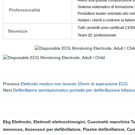
·Avere una grande comprensione de
·Sistema sistematico di formazione 
Professionalità
·Produttore leader orientato allo sv
·Aiutare i clienti a costruire la fabbr
·Tutti i prodotti sono certificati CE
Sicurezza
·Team QC professionale
Previous:
Elettrodo medico non tessuto 55mm di aspirazione ECG
Next:
Defibrillatore semiautomatico portatile per defibrillazione bifas
Ekg Elettrodo
,
Elettrodi elettrochirurgici
,
Cuscinetti macchina T
monouso
,
Accessori per defibrillatore
,
Piastre defibrillatore
,
Cus