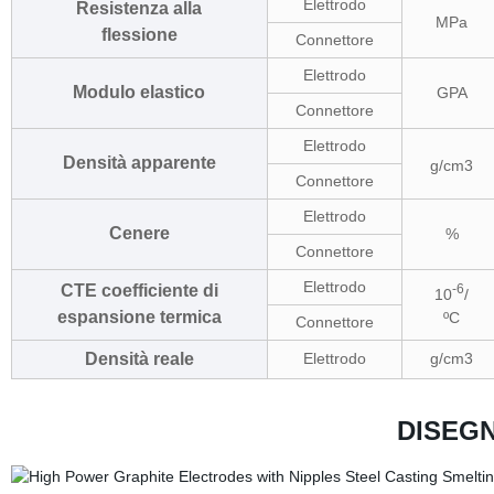
Elettrodo
Resistenza alla
MPa
flessione
Connettore
Elettrodo
Modulo elastico
GPA
Connettore
Elettrodo
Densità apparente
g/cm3
Connettore
Elettrodo
Cenere
%
Connettore
Elettrodo
CTE coefficiente di
-6
10
/
espansione termica
ºC
Connettore
Densità reale
Elettrodo
g/cm3
DISEGN