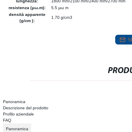
lunghezza:
1800 mm/2100 mm/2400 mm/2700 mm
resistenza (μω.m):
5.5 μω m
densità apparente
1.70 g/cm3
(g/cm ):
S
PRODU
Panoramica
Descrizione del prodotto
Profilo aziendale
FAQ
Panoramica