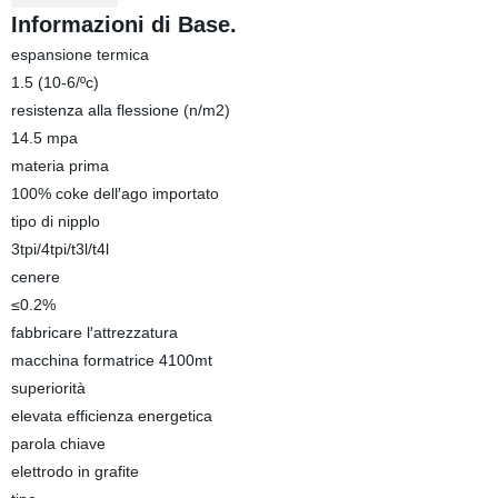
Informazioni di Base.
espansione termica
1.5 (10-6/ºc)
resistenza alla flessione (n/m2)
14.5 mpa
materia prima
100% coke dell′ago importato
tipo di nipplo
3tpi/4tpi/t3l/t4l
cenere
≤0.2%
fabbricare l′attrezzatura
macchina formatrice 4100mt
superiorità
elevata efficienza energetica
parola chiave
elettrodo in grafite