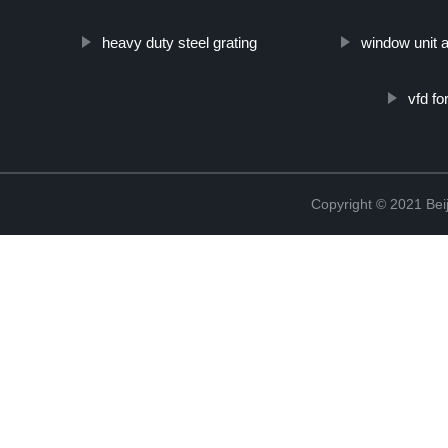
heavy duty steel grating
window unit 
vfd fo
Copyright © 2021 Beij