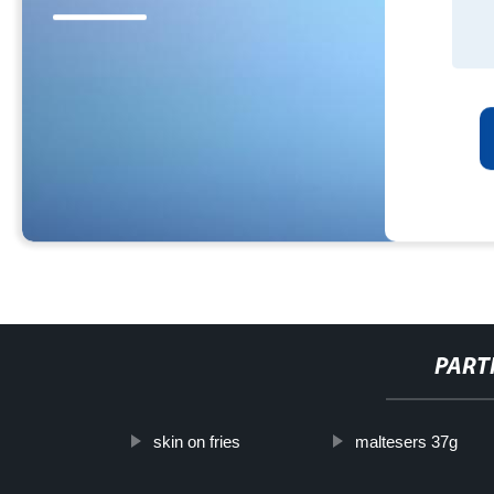
PART
skin on fries
maltesers 37g