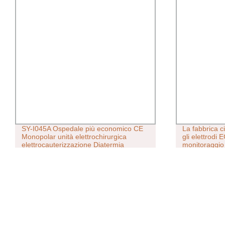
SY-I045A Ospedale più economico CE
La fabbrica ci
Monopolar unità elettrochirurgica
gli elettrodi 
elettrocauterizzazione Diatermia
monitoraggi
macchina