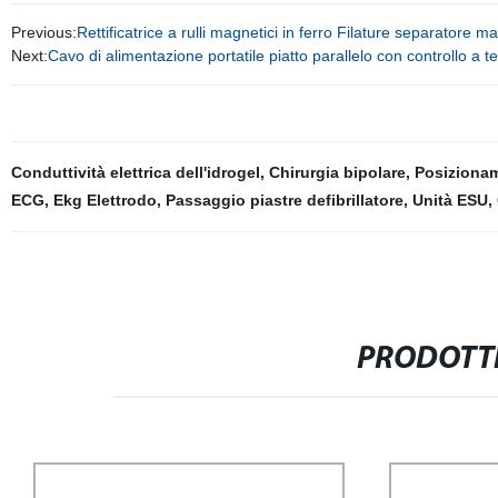
Previous:
Rettificatrice a rulli magnetici in ferro Filature separatore m
Next:
Cavo di alimentazione portatile piatto parallelo con controllo 
Conduttività elettrica dell'idrogel
,
Chirurgia bipolare
,
Posizionam
ECG
,
Ekg Elettrodo
,
Passaggio piastre defibrillatore
,
Unità ESU
,
PRODOTTI