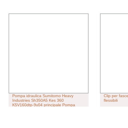
Pompa idraulica Sumitomo Heavy
Clip per fasce
Industries Sh350A5 Kes 360
flessibili
K5V160dtp-9y04 principale Pompa
Ksj12240