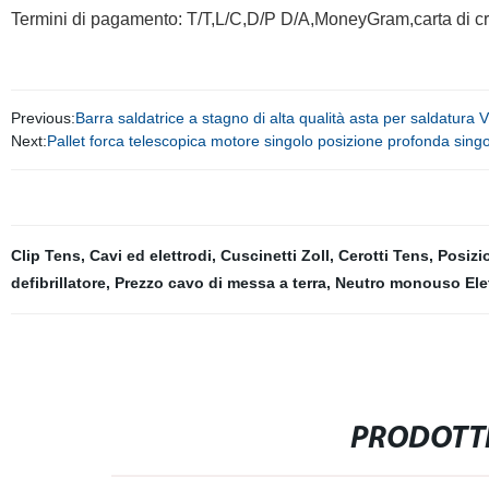
Termini di pagamento: T/T,L/C,D/P D/A,MoneyGram,carta di 
Previous:
Barra saldatrice a stagno di alta qualità asta per saldatur
Next:
Pallet forca telescopica motore singolo posizione profonda s
Clip Tens
,
Cavi ed elettrodi
,
Cuscinetti Zoll
,
Cerotti Tens
,
Posizi
defibrillatore
,
Prezzo cavo di messa a terra
,
Neutro monouso Ele
PRODOTTI