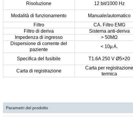
Risoluzione
12 bit/1000 Hz
Modalità di funzionamento
Manuale/automatico
Filtro
CA. Filtro EMG
Filtro di deriva
Sistema anti-deriva
Impedenza di ingresso
> 50MΩ
Dispersione di corrente del
< 10µ A.
paziente
Specifica del fusibile
T1.6A 250 V Ø5×20
Carta per registrazion
Carta di registrazione
termica
ELETTROCARDIOGRAMMA EGC MACCHINA ELETTROCARDIOGRAMMA EGC
ELETTROCARDIOGRAMMA
MACCHINA EGC ELETTROCARDIOGRAMMA
MAC
MACCHINA EGC
AM
Parametri del prodotto