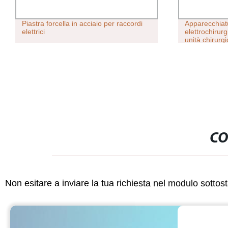
Apparecchiatura ospedaliera
Unità Combo 
elettrochirurgia medica generatore di
stimolatore m
unità chirurgiche modalità di lavoro
TENS
multiple Unità elettrochirurgica
CO
Non esitare a inviare la tua richiesta nel modulo sotto