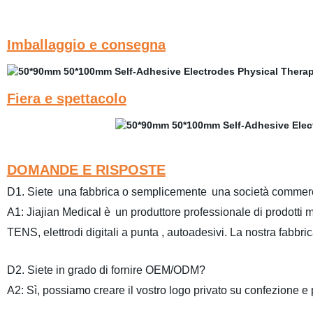
Imballaggio e consegna
Fiera e spettacolo
DOMANDE E RISPOSTE
D1
.
Siete
una fabbrica o semplicemente
una società commer
A1
: Jiajian
Medical è
un produttore professionale di prodotti m
TENS, elettrodi digitali a punta
, autoadesivi
.
La nostra fabbri
D2
. Siete in grado di fornire
OEM/
ODM
?
A2
:
Sì
,
possiamo
creare
il vostro logo privato su confezione e 