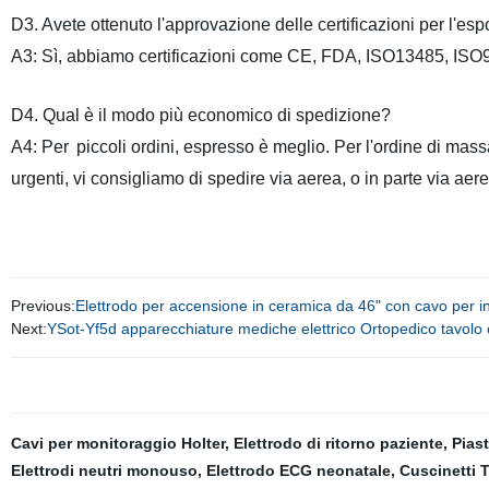
D3
. Avete ottenuto l'approvazione delle certificazioni per l'e
A3: Sì, abbiamo certificazioni come CE, FDA, ISO13485,
D4.
Qual è il modo più economico di spedizione
?
A4
:
Per
piccoli ordini
, espresso è meglio
. Per
l'ordine di mass
urgenti, vi consigliamo di spedire via aerea
, o in parte via aer
Previous:
Elettrodo per accensione in ceramica da 46" con cavo per in
Next:
YSot-Yf5d apparecchiature mediche elettrico Ortopedico tavolo o
Cavi per monitoraggio Holter
,
Elettrodo di ritorno paziente
,
Piast
Elettrodi neutri monouso
,
Elettrodo ECG neonatale
,
Cuscinetti 