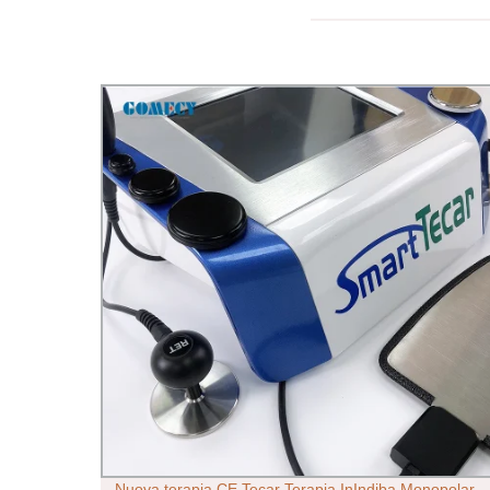
con
Nuova terapia CE Tecar Terapia InIndiba Monopolar