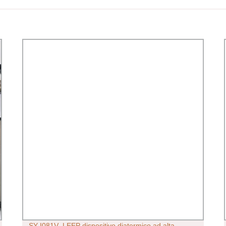
SY-I081V_LEEP dispositivo diatermico ad alta