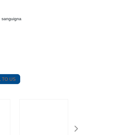
ne sanguigna
 TO US