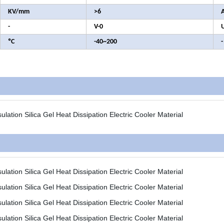
KV/mm
>6
-
V-0
ºC
-40~200
-