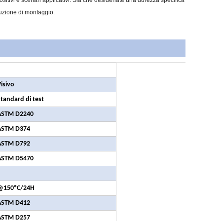
ositivi e scenari applicativi. Sia che desideriate una durezza specifica
luzione di montaggio.
isivo
tandard di test
ASTM D2240
ASTM D374
ASTM D792
ASTM D5470
@150ºC/24H
ASTM D412
ASTM D257