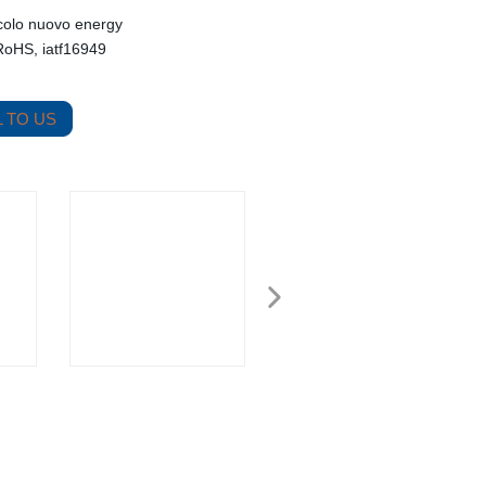
icolo nuovo energy
oHS, iatf16949
 TO US