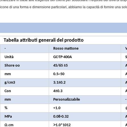
alizzare in base alle esigenze dei clienti per soddisfare i requisiti dei diversi disp
silicone di una forma e dimensione particolari, abbiamo la capacità di fornire una so
Tabella attributi generali del prodotto
-
Rosso mattone
V
Unità
GC-TP-400A
S
Shore oo
45/65 ±5
mm
0.5~50
g/cm3
3.1±0.2
Con
4±0.3
mm
Personalizzabile
-
%
<1.0
MPa
0.08-0.32
>
Ω.cm
1.0*1012