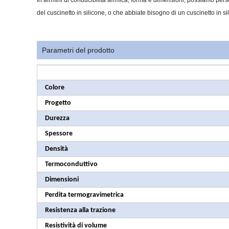
In termini di conducibilità termica, forma e dimensioni, possiamo person
del cuscinetto in silicone, o che abbiate bisogno di un cuscinetto in 
Parametri del prodotto
Colore
Progetto
Durezza
Spessore
Densità
Termoconduttivo
Dimensioni
Perdita termogravimetrica
Resistenza alla trazione
Resistività di volume